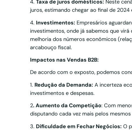
4.
Taxa de juros domésticos:
Neste cenár
juros, estimando chegar ao final de 202
4.
Investimentos:
Empresários aguardand
investimentos, onde já sabemos que virá
melhoria dos números econômicos (relação
arcabouço fiscal.
Impactos nas Vendas B2B:
De acordo com o exposto, podemos conclu
1.
Redução da Demanda:
A incerteza ec
investimentos e despesas.
2
. Aumento da Competição
: Com menos
disputando cada vez mais pelos mesmos c
3.
Dificuldade em Fechar Negócios:
O p