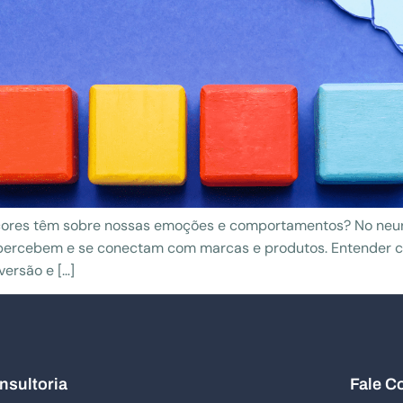
s cores têm sobre nossas emoções e comportamentos? No ne
ercebem e se conectam com marcas e produtos. Entender co
ersão e […]
nsultoria
Fale C