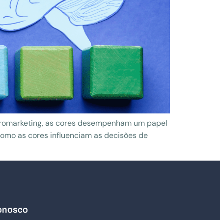
uromarketing, as cores desempenham um papel
mo as cores influenciam as decisões de
onosco