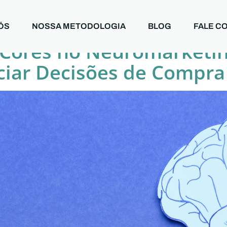
 de cores
ÓS
NOSSA METODOLOGIA
BLOG
FALE C
 Cores no Neuromarketi
nciar Decisões de Compra