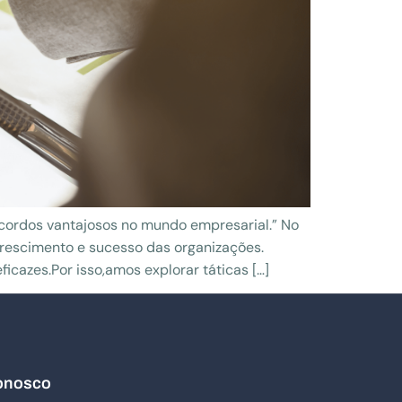
cordos vantajosos no mundo empresarial.” No
rescimento e sucesso das organizações.
cazes.Por isso,amos explorar táticas […]
onosco