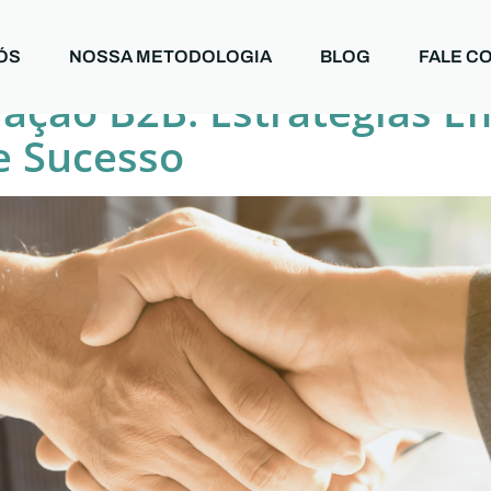
 b2b
ÓS
NOSSA METODOLOGIA
BLOG
FALE C
ação B2B: Estratégias Ef
e Sucesso