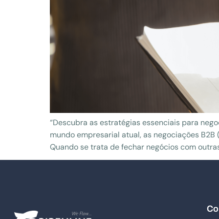
“Descubra as estratégias essenciais para neg
mundo empresarial atual, as negociações B2B
Quando se trata de fechar negócios com outras
Co